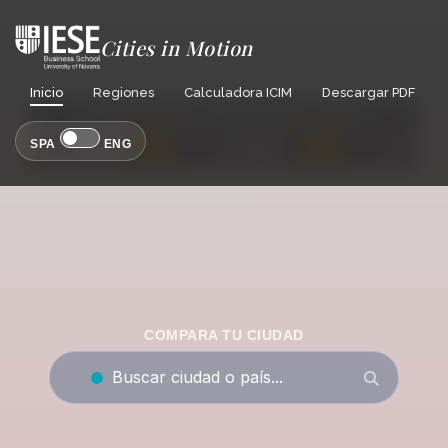
Cities in Motion
Inicio
Regiones
Calculadora ICIM
Descargar PDF
EVOLUCIÓN DEL ICIM (ÚLTIMOS 3 AÑOS)
SPA
Tokio
ENG
Singapur
Ámsterd
0
0
0
COMPARA TU CIUDAD