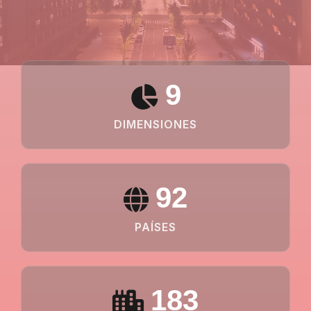
9
DIMENSIONES
92
PAÍSES
183